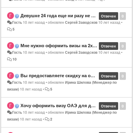
Девушке 24 года еще ни разу не была за границей, гражданство Азебайджан, можно ли получить визу ОАЭ на 90 дней
Отвечен
0
Гость
10 лет назад
•
обновлен
Сергей Заводсков
10 лет назад
•
5
Мне нужно оформить визы на 2х чел в Эмираты
Отвечен
0
Гость
10 лет назад
•
обновлен
Сергей Заводсков
10 лет назад
•
10
Вы предоставляете скидку на оформление визы, если уже дважды вы оформляли мне визу?
Отвечен
0
Гость
10 лет назад
•
обновлен
Ирина Шилова (Менеджер по
визам)
10 лет назад
•
5
Хочу оформить визу ОАЭ для дочки (36 лет) и ее друга. Сама не еду.
Отвечен
0
Гость
10 лет назад
•
обновлен
Ирина Шилова (Менеджер по
визам)
10 лет назад
•
2