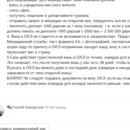
- взять в учредители местного жителя;
- cнять офис;
- получить лицензию в департаменте туризма;
- отправить запрос в миграцию на открытие виз, определить кол-во (
- заплатить депозит 1000 дирхам за 1 визу (человека), т.е. если у к
должно лежать на депозите 1000 дирхам х 2500 виз = 2 500 000 дирх
4. Виза в ОАЭ не ставится и не вклеивается в загранпаспорт. Пред
Миграционной службы: лист формата А4, с фотографией, паспортым
штрих коду по прилету в ОАЭ пограничник находит вашу визу в сист
пропускает вас в страну;
5.Срок действия туристической визы в ОАЭ (а точнее, коридор для в
Это означает, что после получения визы у вас есть 58 дней, чтобы в
Въехать в ОАЭ вы можете даже в последний день коридора и находи
зависимости от типа открытой визы);
ВАЖНО! Не следует подавать документы на визу ОАЭ, если вы план
случае действие визы (коридор для въезда) закончится раньше, чем
Сергей Заводсков
10 лет назад