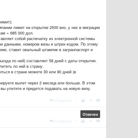
лимит);
омпании лимит на открытие 2500 виз, у них в миграции
ам = 685 000 дол.
ставляет собой распечатку из электронной системы
и данными, номером визы и штрих-кодом. По этому
еме, ставит овальный штампик в загранпаспорт и
ъезда по ней) составляет 58 дней с даты открытия.
лететь по ней в страну.
ться в стране можете 30 или 90 дней (в
ируете вылет через 2 месяца или больше. В этом
 вы улетите и придется подавать на новую визу.
Ответить
|
Отвечен
Ответить
|