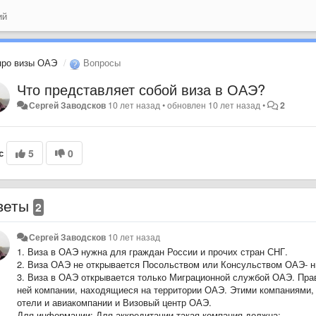
ий
про визы ОАЭ
Вопросы
Что представляет собой виза в ОАЭ?
Сергей Заводсков
10 лет назад
•
обновлен
10 лет назад
•
2
с
5
0
веты
2
Сергей Заводсков
10 лет назад
1. Виза в ОАЭ нужна для граждан России и прочих стран СНГ.
2. Виза ОАЭ не открывается Посольством или Консульством ОАЭ- ни
3. Виза в ОАЭ открывается только Миграционной службой ОАЭ. Прав
ней компании, находящиеся на территории ОАЭ. Этими компаниями, 
отели и авиакомпании и Визовый центр ОАЭ.
Для информации: Для аккредитации такая компания должна: