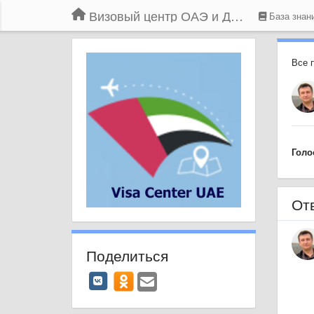
Визовый центр ОАЭ и Дубая
База знан
Все 
Голо
От
Поделиться