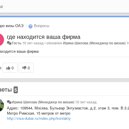
ий
про визы ОАЭ
Вопросы
где находится ваша фирма
Гость
10 лет назад
•
обновлен
Ирина Шилова (Менеджер по визам)
1
находится ваша фирма
с
0
0
веты
5
Ирина Шилова (Менеджер по визам)
10 лет назад
Адрес: 109544, Москва, Бульвар Энтузиастов, д.2, этаж 3, пом. В.3.
Метро Римская, 15 метров от метро
http://visa-dubai.ru/index.php/kontakty