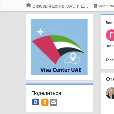
Визовый центр ОАЭ и Дубая
База знан
Все 
где 
Голо
От
Поделиться