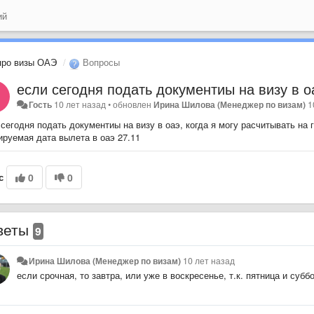
ий
про визы ОАЭ
Вопросы
если сегодня подать документиы на визу в о
Гость
10 лет назад
•
обновлен
Ирина Шилова (Менеджер по визам)
1
сегодня подать документиы на визу в оаэ, когда я могу расчитывать на 
ируемая дата вылета в оаэ 27.11
с
0
0
веты
9
Ирина Шилова (Менеджер по визам)
10 лет назад
если срочная, то завтра, или уже в воскресенье, т.к. пятница и суб