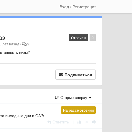
Вход / Регистрация
аэ
Отвечен
0
0 лет назад
•
9
готовность визы?
Подписаться
Старые сверху
На рассмотрении
бота выходные дни в ОАЭ
Ответить
|