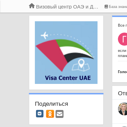
Визовый центр ОАЭ и Дубая
База знан
Все 
если 
план
Голо
От
Поделиться