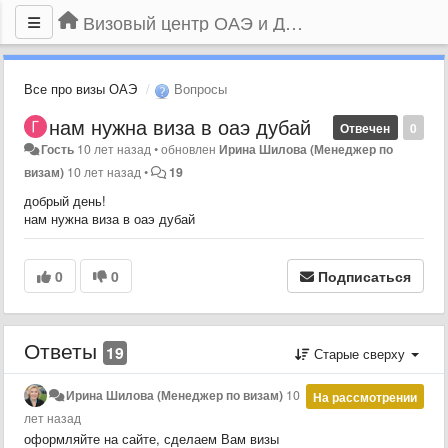
Визовый центр ОАЭ и Дубая
Все про визы ОАЭ
Вопросы
нам нужна виза в оаэ дубай
Отвечен
0
Гость
10 лет назад
•
обновлен
Ирина Шилова (Менеджер по
визам)
10 лет назад
•
19
добрый день!
нам нужна виза в оаэ дубай
0
0
Подписаться
Ответы
19
Старые сверху
Ирина Шилова (Менеджер по визам)
10
На рассмотрении
лет назад
оформляйте на сайте, сделаем Вам визы