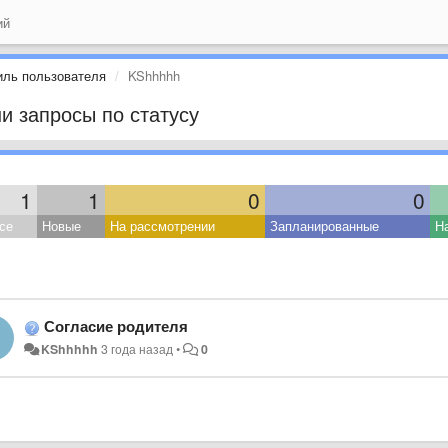
ий
ль пользователя
KShhhhh
и запросы по статусу
1
1
0
0
се
Новые
На рассмотрении
Запланированные
Н
Согласие родителя
KShhhhh
3 года назад
•
0