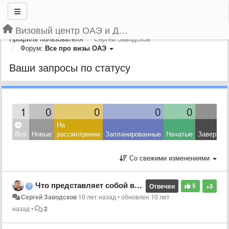
Визовый центр ОАЭ и Дубая
Профиль пользователя
Сергей Заводсков
Форум:
Все про визы ОАЭ
Ваши запросы по статусу
1
0
0
0
0
На
Все
Новые
рассмотрении
Запланированные
Начатые
Завершен
Со свежими изменениями
Что представляет собой виза в ОАЭ?
5
Отвечен
+5
Сергей Заводсков
10 лет назад
•
обновлен
10 лет
назад
•
2